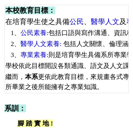
本校教育目標：
在培育學生使之具備
公民
、
醫學人文
及
1
、
公民素養
:
包括口語與寫作溝通、資訊
2
、
醫學人文素養
:
包括人文關懷、倫理涵
3
、
專業素養
:
則是培育學生具備系所專業
學校依此目標開設各類通識、語文及人文課
繼而，
本系
更依此教育目標，來規畫各式專
所畢業之後所能擁有之專業知識。
系訓：
腳 踏 實 地 !