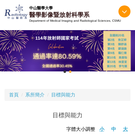
跳
中山醫學大學
到
醫學影像暨放射科學系
主
Department of Medical Imaging and Radiological Sciences, CSMU
要
內
容
區
首頁
系所簡介
目標與能力
目標與能力
字體大小調整
小
中
大