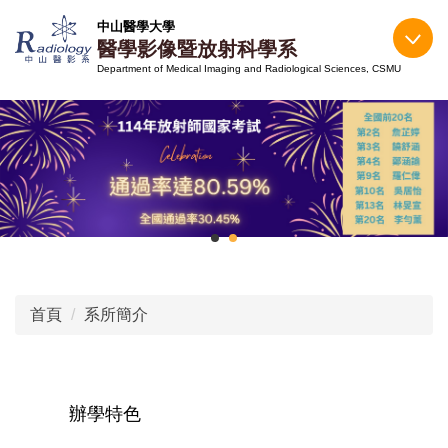
跳
中山醫學大學
到
醫學影像暨放射科學系
主
Department of Medical Imaging and Radiological Sciences, CSMU
要
內
容
區
首頁
系所簡介
辦學特色