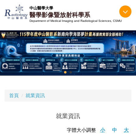
跳
中山醫學大學
到
醫學影像暨放射科學系
主
Department of Medical Imaging and Radiological Sciences, CSMU
要
內
容
區
首頁
就業資訊
就業資訊
字體大小調整
小
中
大