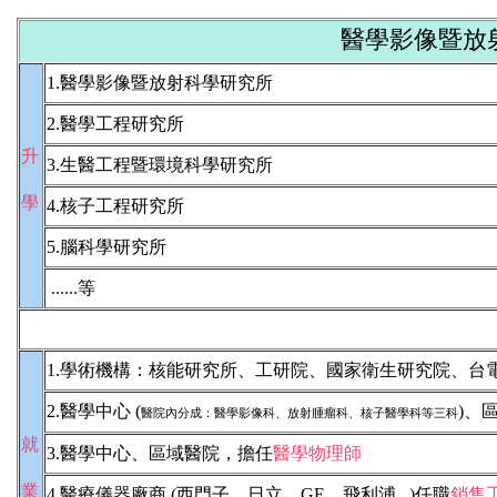
醫學影像暨放
1.醫學影像暨放射科學研究所
2.醫學工程研究所
升
3.生醫工程暨環境科學研究所
學
4.核子工程研究所
5.腦科學研究所
......等
1.學術機構：核能研究所、工研院、國家衛生研究院、台
2.醫學中心 (
)、
醫院內分成：醫學影像科、放射腫瘤科、核子醫學科等三科
就
3.醫學中心、區域醫院，擔任
醫學物理師
業
4.醫療儀器廠商 (西門子、日立、GE、飛利浦...)任職
銷售