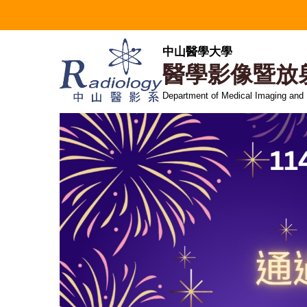
跳
到
主
中山醫學大學
要
醫學影像暨放
內
容
Department of Medical Imaging and
區