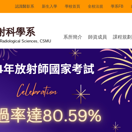
認識醫影系
新生入學
學校首頁
全校法規
學系FB
射科學系
系所簡介
師資成員
課程規劃
 Radiological Sciences, CSMU