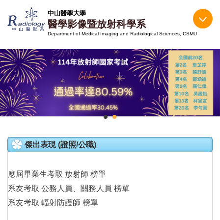
跳
中山醫學大學
到
醫學影像暨放射科學系
主
Department of Medical Imaging and Radiological Sciences, CSMU
要
內
容
區
傑出表現 (證照/公職)
應屆畢業生考取 放射師 榜單
系友考取 公務人員、關務人員 榜單
系友考取 輻射防護師 榜單